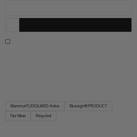
Våra lättaste softshellbyxor i Eiger Nordwand-kollektionen.
Med en minimalistisk design minskar dessa byxor vikten utan
att kompromissa med skyddet vid högintensiva stigningar.
88% återvunnet Mammut FLEXGUARD kombinerar
andningsförmåga och 4-vägs stretch för optimal prestanda i
alpina förhållanden....
Mammut FLEXGUARD Active
Bluesign® PRODUCT
Fair Wear
Recycled