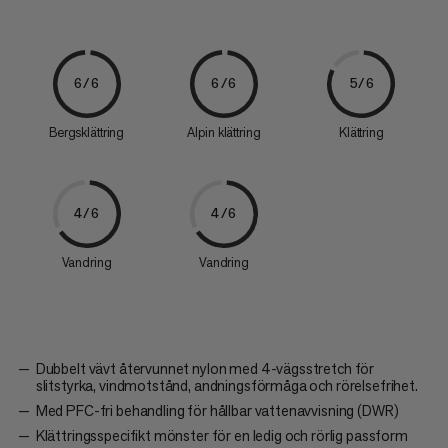
6/6
6/6
5/6
Bergsklättring
Alpin klättring
Klättring
4/6
4/6
Vandring
Vandring
Dubbelt vävt återvunnet nylon med 4-vägsstretch för
slitstyrka, vindmotstånd, andningsförmåga och rörelsefrihet.
Med PFC-fri behandling för hållbar vattenavvisning (DWR)
Klättringsspecifikt mönster för en ledig och rörlig passform