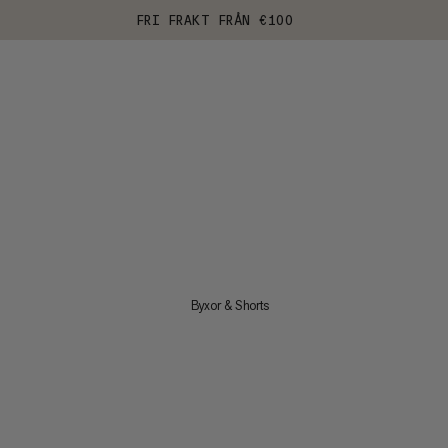
FRI FRAKT FRÅN €100
Byxor & Shorts