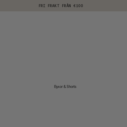
FRI FRAKT FRÅN €100
Byxor & Shorts