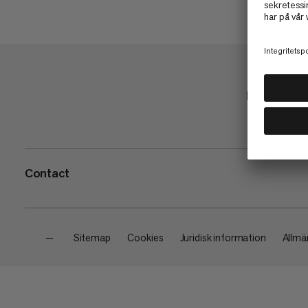
Butik
Contact
—
Sitemap
Cookies
Juridisk information
Allmän