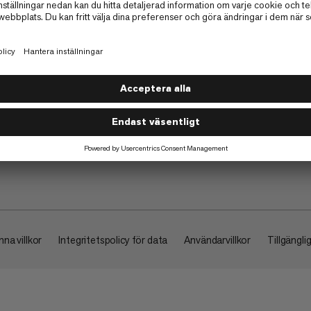
Om
na villkor
Integritetspolicy för data
Användarvillkor
Tillgängli