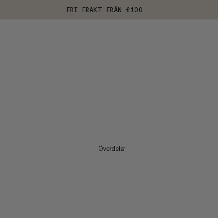
FRI FRAKT FRÅN €100
Överdelar