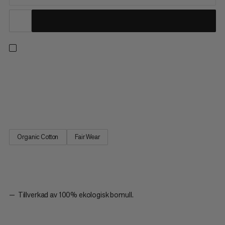
Bär Mammut, var Mammut varje dag. Lätt och ultra-mjuk,
denna 100% ekologiska bomullst-shirt från vår
logospelkollektion är en absolut garderobsnödvändighet. Vi
älskar den. Vad säger du?
Organic Cotton
Fair Wear
Tillverkad av 100% ekologisk bomull.