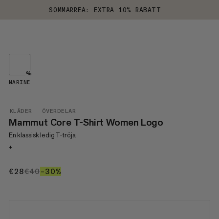
SOMMARREA: EXTRA 10% RABATT
%
MARINE
KLÄDER
ÖVERDELAR
Mammut Core T-Shirt Women Logo
En klassisk ledig T-tröja
+
€28
€28
€40
€40
–30%
30%