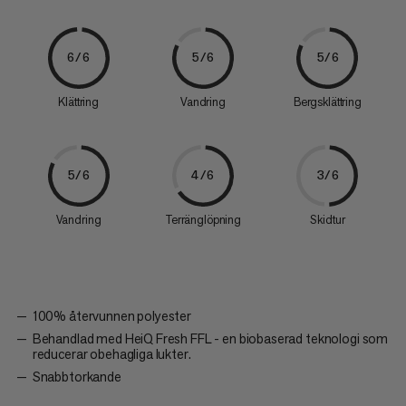
6/6
5/6
5/6
Klättring
Vandring
Bergsklättring
5/6
4/6
3/6
Vandring
Terränglöpning
Skidtur
100% återvunnen polyester
Behandlad med HeiQ Fresh FFL - en biobaserad teknologi som
reducerar obehagliga lukter.
Snabbtorkande