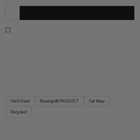
När du vill öka intensiteten, har denna tekniska första lager din
rygg. Fukttransporterande, snabbtorkande 100 % återvunnen
polyester gör att du känner dig luftig och sval hela dagen -
oavsett hur svettig utmaningen är. Och den långvariga
behandlingen med bio-baserade HeiQ Fresh minskar lukter. För
seriösa dagar i bergen levererar Ducan FL långärmad pålitlig
prestanda.
HeiQ Fresh
Bluesign® PRODUCT
Fair Wear
Recycled