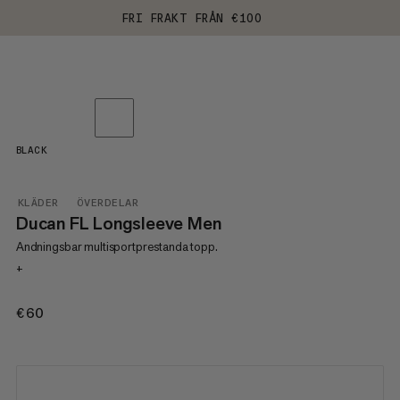
FRI FRAKT FRÅN €100
BLACK
KLÄDER
ÖVERDELAR
Ducan FL Longsleeve Men
Andningsbar multisportprestanda topp.
+
€60
€60