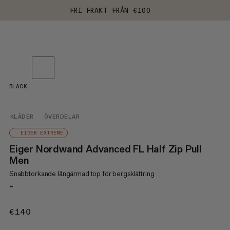
FRI FRAKT FRÅN €100
BLACK
KLÄDER
ÖVERDELAR
EIGER EXTREME
Eiger Nordwand Advanced FL Half Zip Pull
Men
Snabbtorkande långärmad top för bergsklättring
+
€140
€140