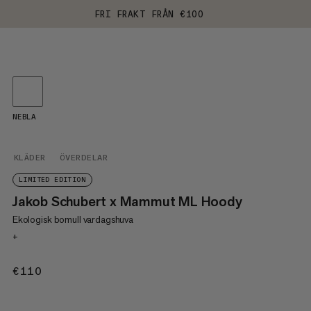
FRI FRAKT FRÅN €100
NEBLA
KLÄDER
ÖVERDELAR
LIMITED EDITION
Jakob Schubert x Mammut ML Hoody
Ekologisk bomull vardagshuva
+
€110
€110