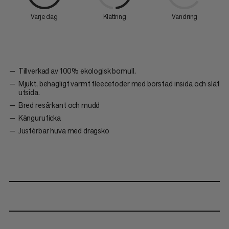
Varje dag
Klättring
Vandring
Tillverkad av 100% ekologisk bomull.
Mjukt, behagligt varmt fleecefoder med borstad insida och slät
utsida.
Bred resårkant och mudd
Känguruficka
Justérbar huva med dragsko