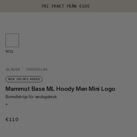
FRI FRAKT FRÅN €100
SOIL
KLÄDER
ÖVERDELAR
NEW COLORS ADDED
Mammut Base ML Hoody Men Mini Logo
Bomullströja för vardagsbruk
+
€110
€110