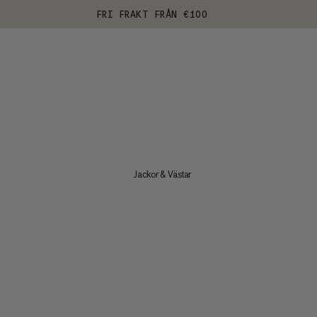
FRI FRAKT FRÅN €100
Jackor & Västar