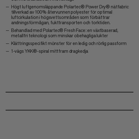
Högt luftgenomsläppande Polartec® Power Dry® nätfabric
tillverkad av 100% återvunnen polyester för optimal
luftcirkulation i högsvettsområden som förbättrar
andningsförmågan, fukttransporten och torktiden.
Behandlad med Polartec® Fresh Face: en växtbaserad,
metallfri teknologi som minskar obehagliga lukter
Klättringsspecifikt mönster för en ledig och rörlig passform
1-vägs YKK®-spiral mittfram dragkedja