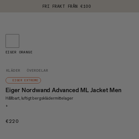
FRI FRAKT FRÅN €100
EIGER ORANGE
KLÄDER
ÖVERDELAR
EIGER EXTREME
Eiger Nordwand Advanced ML Jacket Men
Hållbart, luftigt bergsklädermittelager
+
€220
€220