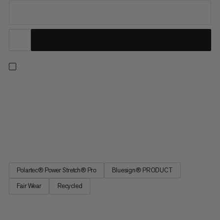
Ett mellanlager som perfekt balanserar termisk isolering,
andningsförmåga och hållbarhet. Kroppskartlagd för den
ultimata kombinationen av två högpresterande material.
Områden med hög svett under armarna och på baksidan har
Polartec® Power Dry® Mesh-tyg med en unik öppen
konstruktion för att...
Polartec® Power Stretch® Pro
Bluesign® PRODUCT
Fair Wear
Recycled