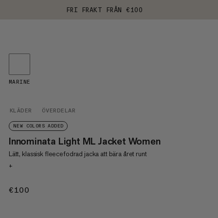
FRI FRAKT FRÅN €100
MARINE
KLÄDER
ÖVERDELAR
NEW COLORS ADDED
Innominata Light ML Jacket Women
Lätt, klassisk fleecefodrad jacka att bära året runt
+
€100
€100