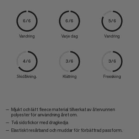
6/6
6/6
5/6
Vandring
Varje dag
Vandring
4/6
3/6
3/6
Skidåkning.
Klättring
Freeskiing
Mjukt och lätt fleece material tillverkat av återvunnen
polyester för användning året om.
Två sidofickor med dragkedja
Elastiskt resårband och muddar för förbättrad passform.