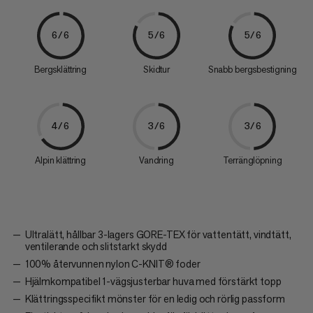
6/6
5/6
5/6
Bergsklättring
Skidtur
Snabb bergsbestigning
4/6
3/6
3/6
Alpin klättring
Vandring
Terränglöpning
Ultralätt, hållbar 3-lagers GORE-TEX för vattentätt, vindtätt,
ventilerande och slitstarkt skydd
100% återvunnen nylon C-KNIT® foder
Hjälmkompatibel 1-vägsjusterbar huva med förstärkt topp
Klättringsspecifikt mönster för en ledig och rörlig passform