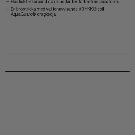
Elastiskt resårband och muddar för förbättrad passform.
En bröstficka med vattenavvisande #3 YKK® coil
AquaGuard® dragkedja