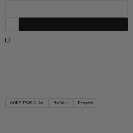
Vår lättaste hardshell jacka i Eiger Nordwand-serien. Denna
jackas minimalistiska design prioriterar packbarhet och
andningsförmåga. Lättviktig GORE-TEX 3-lagers tyg erbjuder
väderskydd av expeditionsgrad och motståndskraft mot
slitage, medan en C-KNIT®-foder ger en mjuk känsla närmast
huden. En...
GORE-TEX® C-Knit
Fair Wear
Recycled