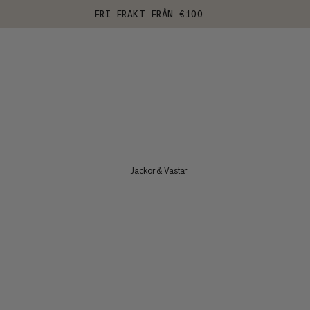
FRI FRAKT FRÅN €100
Jackor & Västar