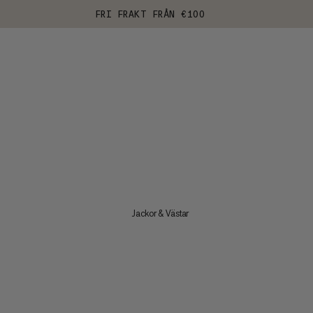
FRI FRAKT FRÅN €100
Jackor & Västar