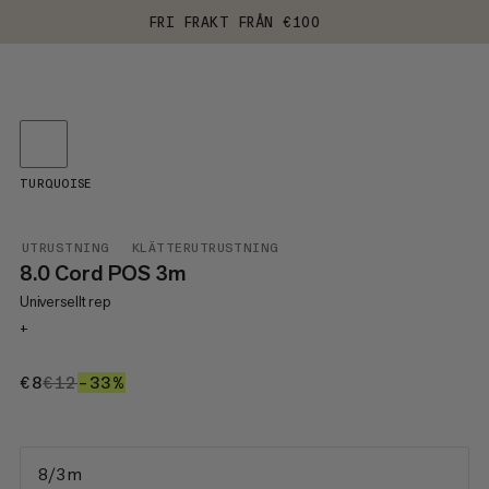
FRI FRAKT FRÅN €100
TURQUOISE
UTRUSTNING
KLÄTTERUTRUSTNING
8.0 Cord POS 3m
Universellt rep
+
€8
€8
€12
€12
–33%
33%
8/3 m