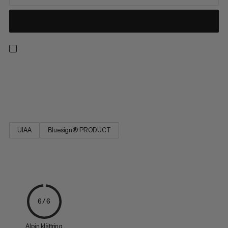
Robust och tålig: Cord POS är en universal rep som du kan lita
på. Det finns i olika diametrar och praktiska längder. Dess höga
rivtålighet ger säkerhet på klippväggen.
UIAA
Bluesign® PRODUCT
6/6
Alpin klättring