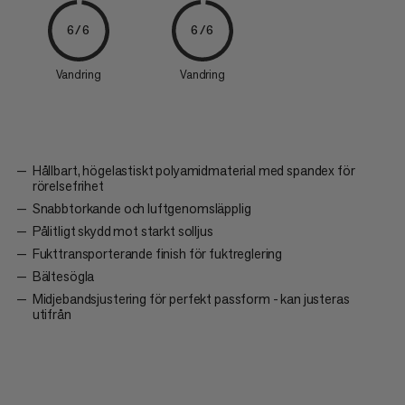
6/6
6/6
Vandring
Vandring
Hållbart, högelastiskt polyamidmaterial med spandex för
rörelsefrihet
Snabbtorkande och luftgenomsläpplig
Pålitligt skydd mot starkt solljus
Fukttransporterande finish för fuktreglering
Bältesögla
Midjebandsjustering för perfekt passform - kan justeras
utifrån