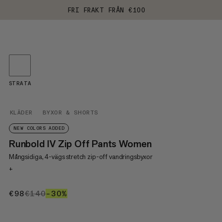
FRI FRAKT FRÅN €100
STRATA
KLÄDER
BYXOR & SHORTS
NEW COLORS ADDED
Runbold IV Zip Off Pants Women
Mångsidiga, 4-vägs stretch zip-off vandringsbyxor
+
€98
€98
€140
€140
–30%
30%