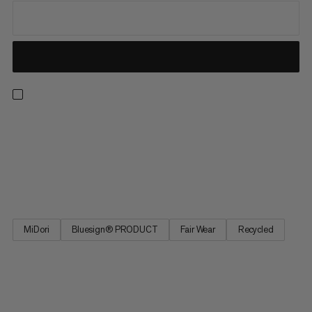
Från vår bästsäljande kollektion levererar dessa vandringsbyxor
komfort med alla praktiska funktioner du behöver på leden.
Dessa byxor har 4-vägs stretch för rörelsefrihet på
uppförsbackar och över alpinskt terräng. Den justerbara midjan
ger en perfekt passform, och fyra blixtlåsförsedda fickor...
MiDori
Bluesign® PRODUCT
Fair Wear
Recycled