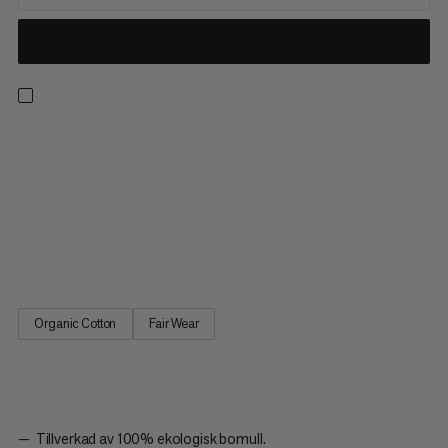
Designad för vardagsanvändning som en del av vår klassiska
logotypskollektion. Tillverkad i 100% ekologisk bomull, denna
ultra-mjuka t-shirt ger lättviktig, hel dags komfort. Den sport-
specifika grafiken är det perfekta sättet att visa din kärlek för
klättring och för utrustningen som hjälper dig att göra det.
Oavsett om du är aktiv utomhus eller tar en vilodag är Mammut
Core T-shirt Gear ett absolut garderobs-måste.
Organic Cotton
Fair Wear
Tillverkad av 100% ekologisk bomull.