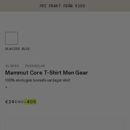
FRI FRAKT FRÅN €100
GLACIER BLUE
KLÄDER
ÖVERDELAR
Mammut Core T-Shirt Men Gear
100% ekologisk bomulls vardagst-shirt
+
€24
€24
€40
€40
–40%
40%