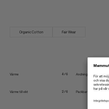
Base ML Hoody Valley ett avslappnat, b
vilodagar samt för att hålla sig varm fö
vandringar.
Organic Cotton
Fair Wear
Värme
Andningssförmåga
4/6
Värme till vikt
Packbarhet
2/6