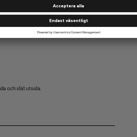
Vandring
2/6
da och slät utsida.