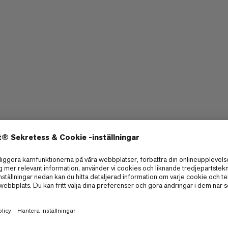
ekvämt lager för vardagligt häng,
re och efter dina klättringar och
Hållbarhet
2/6
2/6
1/6