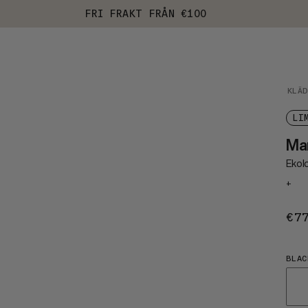
FRI FRAKT FRÅN €100
KLÄ
LI
Ma
Ekol
+
€7
BLAC