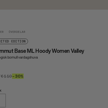
DER
ÖVERDELAR
MITED EDITION
mmut Base ML Hoody Women Valley
ogisk bomull vardagshuva
7
€77
€110
€110
–30%
30%
K