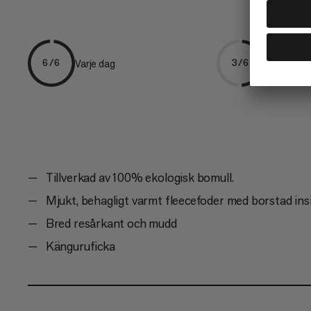
Varje dag
Klättring
6/6
3/6
Tillverkad av 100% ekologisk bomull.
Mjukt, behagligt varmt fleecefoder med borstad insi
Bred resårkant och mudd
Känguruficka