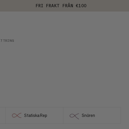
FRI FRAKT FRÅN €100
ÄTTRING
Statiska Rep
Snören