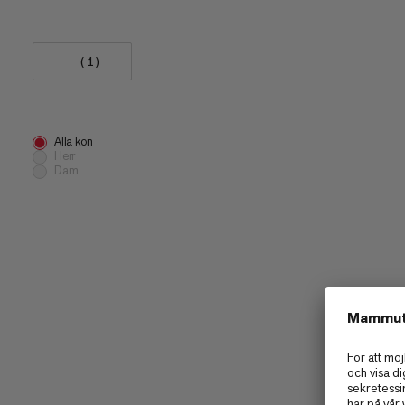
(1)
Alla kön
Herr
Dam