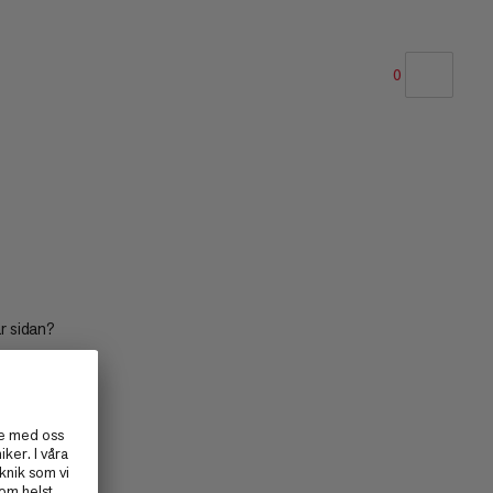
0
VÅR REKOMMENDATION
PRIS LÅGT TILL HÖGT
PRIS HÖG TILL LÅG
VAD ÄR NYTT
BETYG
är sidan?