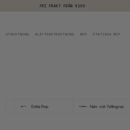
FRI FRAKT FRÅN €100
UTRUSTNING
KLÄTTERUTRUSTNING
REP
STATISKA REP
V
Enkla Rep
Halv- och Tvillingrep