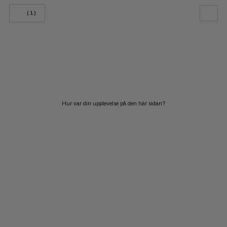
(1)
VÅR REKOMMENDATION
PRIS LÅGT TILL HÖGT
PRIS HÖG TILL LÅG
VAD ÄR NYTT
Hur var din upplevelse på den här sidan?
BETYG