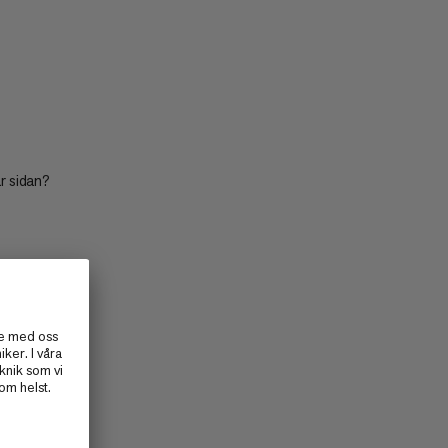
PRIS LÅGT TILL HÖGT
PRIS HÖG TILL LÅG
VAD ÄR NYTT
BETYG
är sidan?