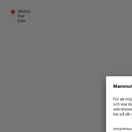
Alla kön
Herr
Dam