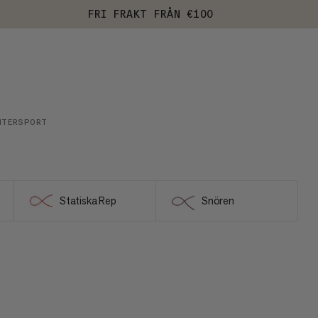
FRI FRAKT FRÅN €100
NTERSPORT
Statiska Rep
Snören