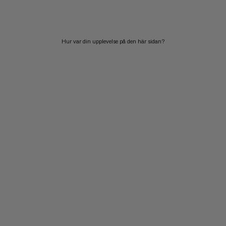
PRIS HÖG TILL LÅG
VAD ÄR NYTT
Hur var din upplevelse på den här sidan?
BETYG