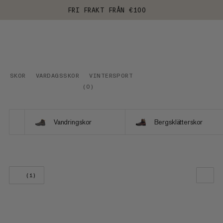
FRI FRAKT FRÅN €100
SKOR
VARDAGSSKOR
VINTERSPORT
(
0
)
Vandringskor
Bergsklätterskor
(1)
VÅR REKOMMENDATION
PRIS LÅGT TILL HÖGT