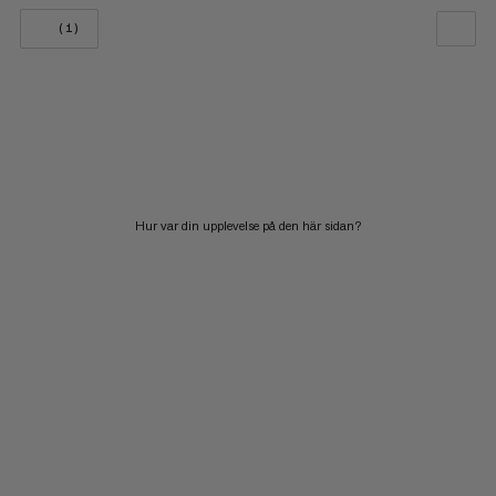
(1)
VÅR REKOMMENDATION
PRIS LÅGT TILL HÖGT
PRIS HÖG TILL LÅG
VAD ÄR NYTT
Hur var din upplevelse på den här sidan?
BETYG