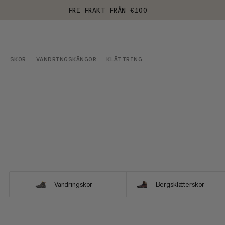
FRI FRAKT FRÅN €100
SKOR
VANDRINGSKÄNGOR
KLÄTTRING
Vandringskor
Bergsklätterskor