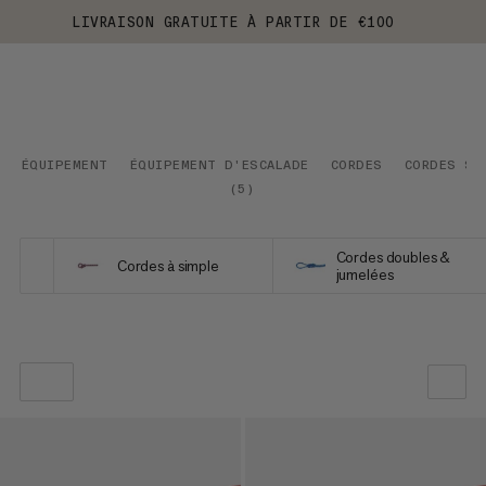
LIVRAISON GRATUITE À PARTIR DE €100
ÉQUIPEMENT
ÉQUIPEMENT D'ESCALADE
CORDES
CORDES ST
(
5
)
Cordes doubles &
Cordes à simple
jumelées
NOTRE SELECTION
PRIX CROISSANT