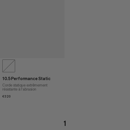
10.5 Performance Static
Corde statique extrêmement
résistante à l’abrasion
€320
€320
1