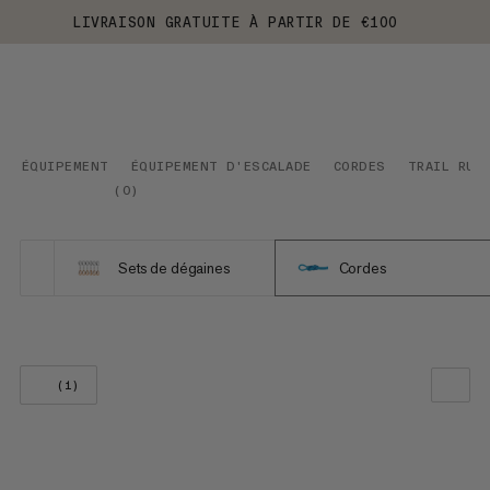
LIVRAISON GRATUITE À PARTIR DE €100
ÉQUIPEMENT
ÉQUIPEMENT D'ESCALADE
CORDES
TRAIL RUN
(
0
)
Sets de dégaines
Cordes
(1)
NOTRE SELECTION
PRIX CROISSANT