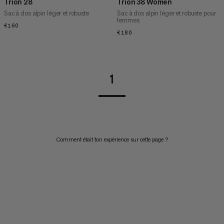
Trion 28
Trion 38 Women
Sac à dos alpin léger et robuste
Sac à dos alpin léger et robuste pour
femmes
€160
€160
€180
€180
1
Comment était ton expérience sur cette page ?