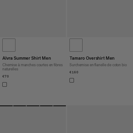
Alvra Summer Shirt Men
Tamaro Overshirt Men
Chemise à manches courtes en fibres
Surchemise en flanelle de coton bio
naturelles
€160
€160
€70
€70