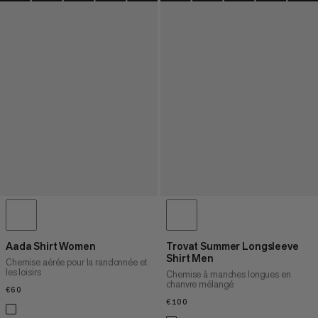
Aada Shirt Women
Trovat Summer Longsleeve
Shirt Men
Chemise aérée pour la randonnée et
les loisirs
Chemise à manches longues en
chanvre mélangé
€60
€60
€100
€100