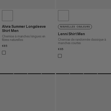
Alvra Summer Longsleeve
NOUVELLES COULEURS
Shirt Men
Lenni Shirt Men
Chemise à manches longues en
Chemise de randonnée classique à
fibres naturelles
manches courtes
€85
€85
€65
€65