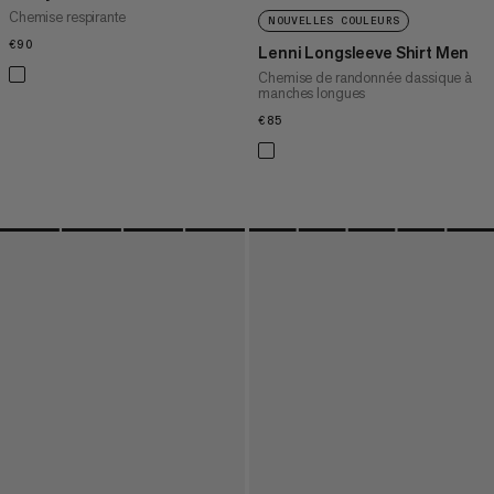
Chemise respirante
NOUVELLES COULEURS
€90
€90
Lenni Longsleeve Shirt Men
Chemise de randonnée classique à
manches longues
€85
€85