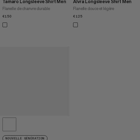
Tamaro Longsleeve Shirt Men
Alvra Longsleeve Shirt Men
Flanelle de chanvre durable
Flanelle douce et légère
€150
€150
€125
€125
NOUVELLE GÉNÉRATION