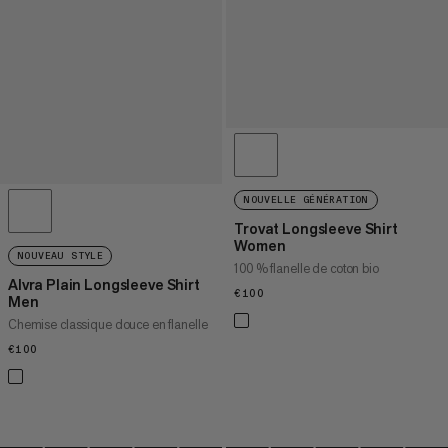
NOUVELLE GÉNÉRATION
Trovat Longsleeve Shirt
Women
NOUVEAU STYLE
100 % flanelle de coton bio
Alvra Plain Longsleeve Shirt
€100
€100
Men
Chemise classique douce en flanelle
€100
€100