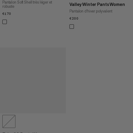
Pantalon Soft Shell très léger et
Valley Winter Pants Women
robuste
Pantalon d'hiver polyvalent
€170
€170
€200
€200