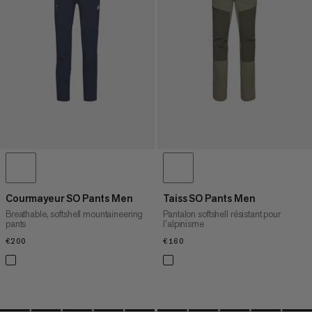
PRIX DÉCROISSANT
NOUVEAUTÉS
ÉVALUATION
Courmayeur SO Pants Men
Taiss SO Pants Men
Breathable, softshell mountaineering
Pantalon softshell résistant pour
pants
l’alpinisme
€200
€200
€160
€160