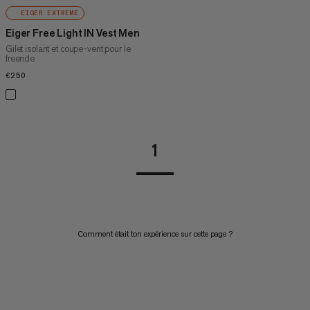
EIGER EXTREME
Eiger Free Light IN Vest Men
Gilet isolant et coupe-vent pour le
freeride
€250
€250
1
Comment était ton expérience sur cette page ?