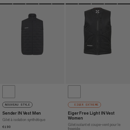
NOUVEAU STYLE
EIGER EXTREME
Sender IN Vest Men
Eiger Free Light IN Vest
Women
Gilet à isolation synthétique
Gilet isolant et coupe-vent pour le
€190
€190
freeride