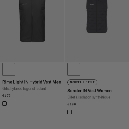
PRIX DÉCROISSANT
NOUVEAUTÉS
ÉVALUATION
Rime Light IN Hybrid Vest Men
NOUVEAU STYLE
Gilet hybride léger et isolant
Sender IN Vest Women
€175
€175
Gilet à isolation synthétique
€190
€190