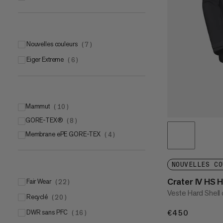
Nouvelles couleurs
(
7
)
Eiger Extreme
(
6
)
Mammut
(
10
)
GORE-TEX®
Mammut DRY Expedition
(
8
)
(
4
)
Membrane ePE GORE-TEX
Mammut DRY Tour
GORE-TEX® PRO with ePE membrane
(
4
)
(
4
)
(
6
)
Mammut DRY Active
GORE-TEX® C-Knit
(
(
2
2
)
)
NOUVELLES CO
Crater IV HS 
Fair Wear
(
22
)
Veste Hard Shell
Recyclé
(
20
)
DWR sans PFC
€450
€450
(
16
)