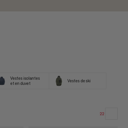
Vestes isolantes
Vestes de ski
et en duvet
22
NOTRE SELECTION