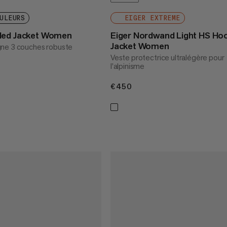
ULEURS
EIGER EXTREME
ded Jacket Women
Eiger Nordwand Light HS Ho
Jacket Women
ne 3 couches robuste
Veste protectrice ultralégère pour
l’alpinisme
€450
€450