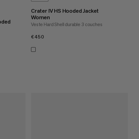
Crater IV HS Hooded Jacket
Women
oded
Veste Hard Shell durable 3 couches
€450
€450