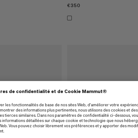
€350
€350