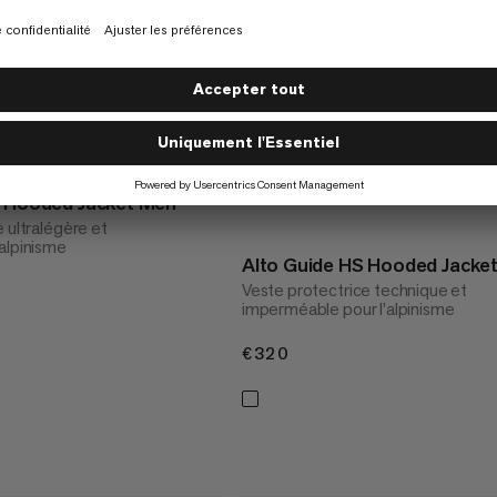
S Hooded Jacket Men
 ultralégère et
alpinisme
Alto Guide HS Hooded Jacke
Veste protectrice technique et
imperméable pour l’alpinisme
€320
€320