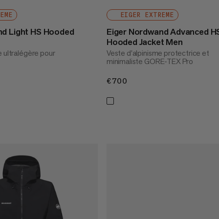
REME
EIGER EXTREME
nd Light HS Hooded
Eiger Nordwand Advanced H
Hooded Jacket Men
e ultralégère pour
Veste d'alpinisme protectrice et
minimaliste GORE-TEX Pro
€700
€700