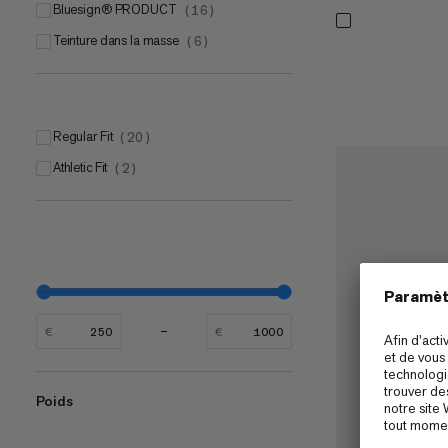
bluesign® PRODUCT
(
16
)
Teinture dans la masse
(
6
)
Regular Fit
(
20
)
Athletic Fit
(
2
)
€
€
Poids