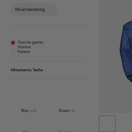
Mountaineering
Tous les genres
Homme
Femme
Vêtements Taille
XS
(
11
)
S
(
22
)
M
(
21
)
Bleu
Brown
(
19
)
(
1
)
L
(
22
)
XL
(
22
)