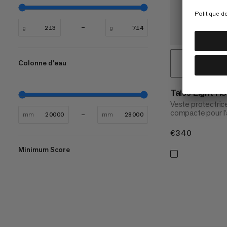
g
g
Colonne d'eau
Taiss Light H
Veste protectrice
compacte pour l’
mm
mm
€340
€340
Minimum Score