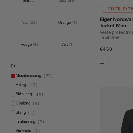
Gris
Jaune
(
1
)
(
5
)
XXL
(
14
)
EIGER EXT
3XL
(
3
)
Eiger Nordwa
Noir
Orange
(
20
)
(
4
)
Jacket Men
Veste protectric
l’alpinisme
Rouge
Vert
(
6
)
(
3
)
€450
€450
(1)
mountaineering
(
22
)
hiking
(
12
)
skitouring
(
10
)
climbing
(
4
)
skiing
(
2
)
trailrunning
(
2
)
viaferrata
(
2
)