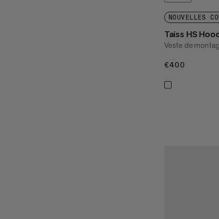
NOUVELLES CO
Taiss HS Hoo
Veste de montag
€400
€400