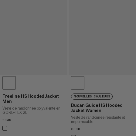
Treeline HS Hooded Jacket
NOUVELLES COULEURS
Men
Ducan Guide HS Hooded
Veste de randonnée polyvalente en
Jacket Women
GORE-TEX 2L
Veste de randonnée résistante et
€330
€330
imperméable
€300
€300