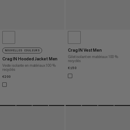
Crag IN Vest Men
NOUVELLES COULEURS
Gilet isolant en matériaux 100 %
Crag IN Hooded Jacket Men
recyclés
Veste isolante en matériaux 100 %
€150
€150
recyclés
€200
€200