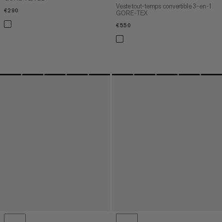
Veste tout-temps convertible 3-en-1
€290
€290
GORE-TEX
€550
€550