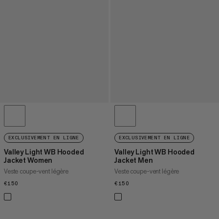
EXCLUSIVEMENT EN LIGNE
EXCLUSIVEMENT EN LIGNE
Valley Light WB Hooded
Valley Light WB Hooded
Jacket Women
Jacket Men
Veste coupe-vent légère
Veste coupe-vent légère
€150
€150
€150
€150