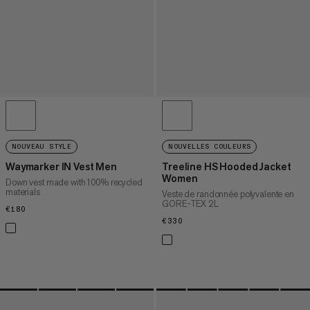
NOUVEAU STYLE
NOUVELLES COULEURS
Waymarker IN Vest Men
Treeline HS Hooded Jacket
Women
Down vest made with 100% recycled
materials
Veste de randonnée polyvalente en
GORE-TEX 2L
€180
€180
€330
€330