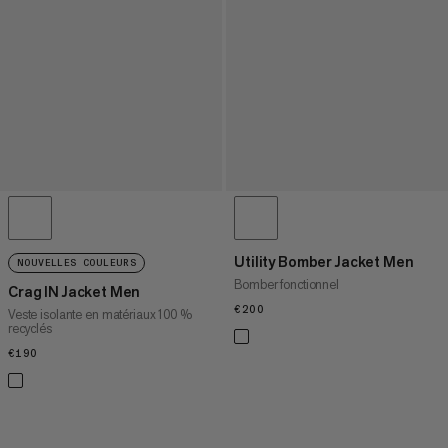
Utility Bomber Jacket Men
NOUVELLES COULEURS
Bomber fonctionnel
Crag IN Jacket Men
€200
€200
Veste isolante en matériaux 100 %
recyclés
€190
€190