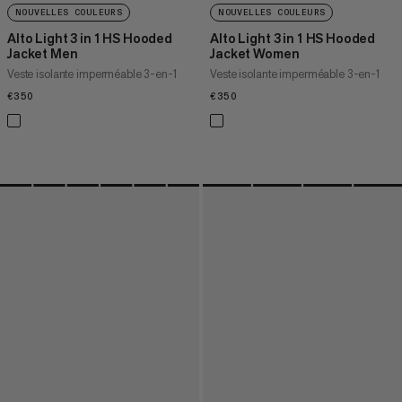
NOUVELLES COULEURS
NOUVELLES COULEURS
Alto Light 3 in 1 HS Hooded
Alto Light 3 in 1 HS Hooded
Jacket Men
Jacket Women
Veste isolante imperméable 3-en-1
Veste isolante imperméable 3-en-1
€350
€350
€350
€350