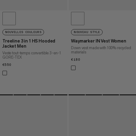
NOUVELLES COULEURS
NOUVEAU STYLE
Treeline 3 in 1 HS Hooded
Waymarker IN Vest Women
Jacket Men
Down vest made with 100% recycled
materials
Veste tout-temps convertible 3-en-1
GORE-TEX
€180
€180
€550
€550