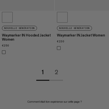
NOUVELLE GÉNÉRATION
NOUVELLE GÉNÉRATION
Waymarker IN Hooded Jacket
Waymarker IN Jacket Women
Women
€230
€230
€250
€250
1
2
Comment était ton expérience sur cette page ?