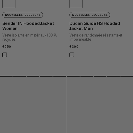
NOUVELLES COULEURS
NOUVELLES COULEURS
Sender IN Hooded Jacket
Ducan Guide HS Hooded
Women
Jacket Men
Veste isolante en matériaux 100 %
Veste de randonnée résistante et
recyclés
imperméable
€250
€250
€300
€300