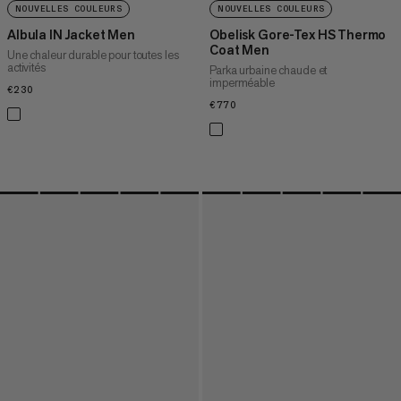
NOUVELLES COULEURS
NOUVELLES COULEURS
Albula IN Jacket Men
Obelisk Gore-Tex HS Thermo
Coat Men
Une chaleur durable pour toutes les
activités
Parka urbaine chaude et
imperméable
€230
€230
€770
€770