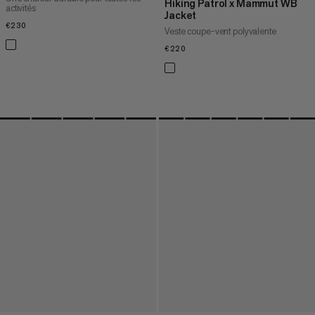
Hiking Patrol x Mammut WB
activités
Jacket
€230
€230
Veste coupe-vent polyvalente
€220
€220