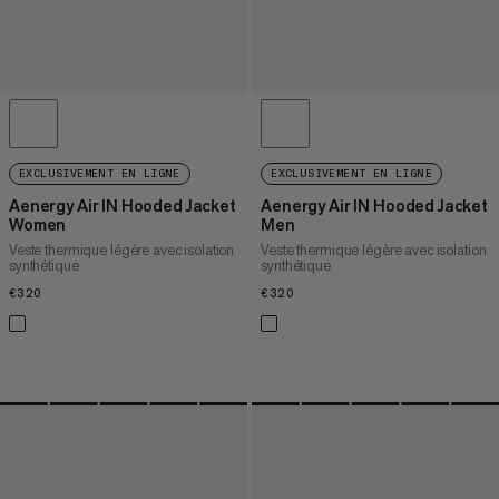
EXCLUSIVEMENT EN LIGNE
EXCLUSIVEMENT EN LIGNE
Aenergy Air IN Hooded Jacket
Aenergy Air IN Hooded Jacket
Women
Men
Veste thermique légère avec isolation
Veste thermique légère avec isolation
synthétique
synthétique
€320
€320
€320
€320