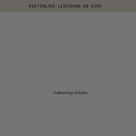
KOSTENLOSE LIEFERUNG AB €100
Trailrunning-Schuhe