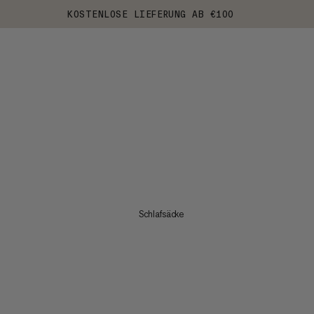
KOSTENLOSE LIEFERUNG AB €100
Schlafsäcke