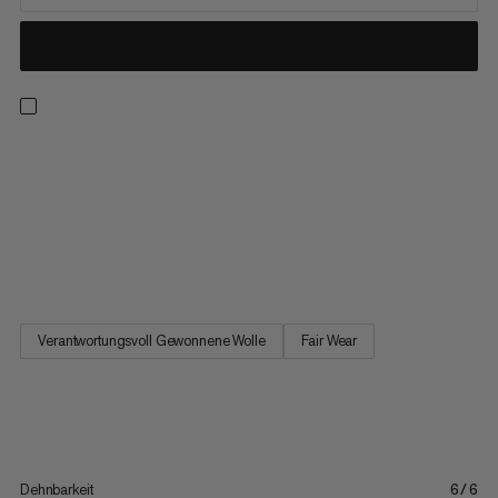
An kalten Tagen in der Natur ist es wichtig, eine atmungsaktive
erste Lage zu tragen, die dich warm hält und
temperaturausgleichend wirkt. Dafür haben wir die Trift Familie
mit einer Mischung aus Merinowolle und Polyamid entwickelt.
Der Wollanteil wärmt und wirkt geruchshemmend, die
Kunstfaser macht...
Verantwortungsvoll Gewonnene Wolle
Fair Wear
Dehnbarkeit
6/6