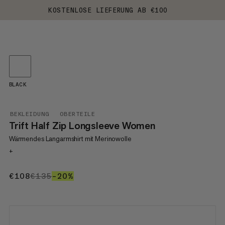
KOSTENLOSE LIEFERUNG AB €100
BLACK
BEKLEIDUNG
OBERTEILE
Trift Half Zip Longsleeve Women
Wärmendes Langarmshirt mit Merinowolle
+
€108
€108
€135
€135
–20%
20%