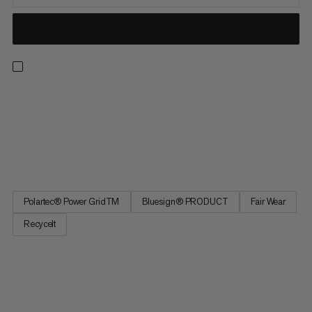
Die Light-Version unserer klassischen Fleecejacke ist ideal für
sommerliche Outdooraktivitäten und die Zwischensaisons. Der
hochwertige Fleecestoff aus Polartec® Power Grid™ Material
ist leicht, aussergewöhnlich weich und liegt super angenehm
auf der Haut. Die patentierte Waffelstruktur bietet ein...
Polartec® Power GridTM
Bluesign® PRODUCT
Fair Wear
Recycelt