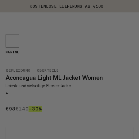
KOSTENLOSE LIEFERUNG AB €100
MARINE
BEKLEIDUNG
OBERTEILE
Aconcagua Light ML Jacket Women
Leichte und vielseitige Fleece-Jacke
+
€98
€98
€140
€140
–30%
30%