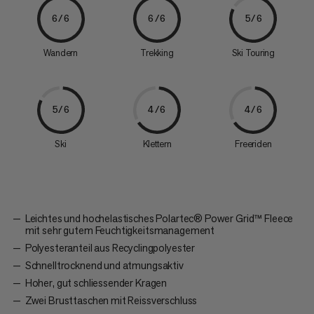
6/6
6/6
5/6
Wandern
Trekking
Ski Touring
5/6
4/6
4/6
Ski
Klettern
Freeriden
Leichtes und hochelastisches Polartec® Power Grid™ Fleece
mit sehr gutem Feuchtigkeitsmanagement
Polyesteranteil aus Recyclingpolyester
Schnelltrocknend und atmungsaktiv
Hoher, gut schliessender Kragen
Zwei Brusttaschen mit Reissverschluss