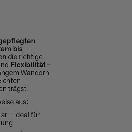
gepflegten
tem bis
en die richtige
und
Flexibilität
–
nlangem Wandern
eichten
n trägst.
eise aus:
r – ideal für
adung