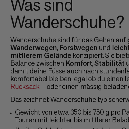
Was sind
Wanderschuhe?
Wanderschuhe sind für das Gehen auf
Wanderwegen
,
Forstwegen
und
leich
mittlerem Gelände
konzipiert. Sie biet
Balance zwischen
Komfort
,
Stabilität
damit deine Füsse auch nach stunde
komfortabel bleiben, egal ob du einen l
Rucksack
oder einen mässig beladene
Das zeichnet Wanderschuhe typischerw
Gewicht von etwa 350 bis 750 g pro Paa
Touren mit leichter bis mittlerer Bel