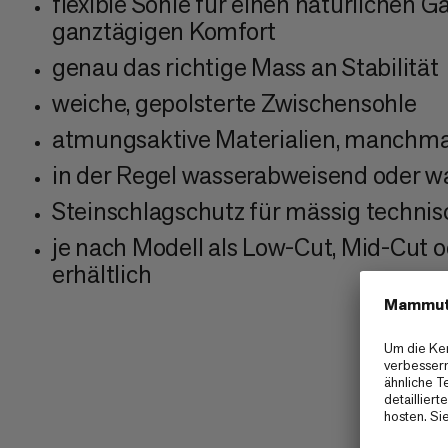
flexible Sohle für einen natürlichen 
ganztägigen Komfort
genau das richtige Mass an Stabilität
weiche, gepolsterte Zwischensohle
atmungsaktive Materialien, manchma
in der Regel wasserabweisend oder w
Steinschlagschutz für mässig techni
je nach Modell als Low-Cut, Mid-Cut 
erhältlich