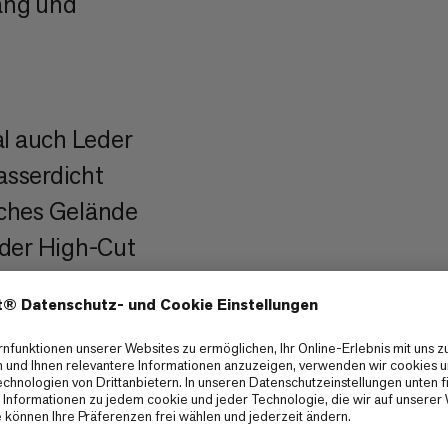
Gang und
l auch Leder
asserdicht
sches Gelände
oder High-Cut