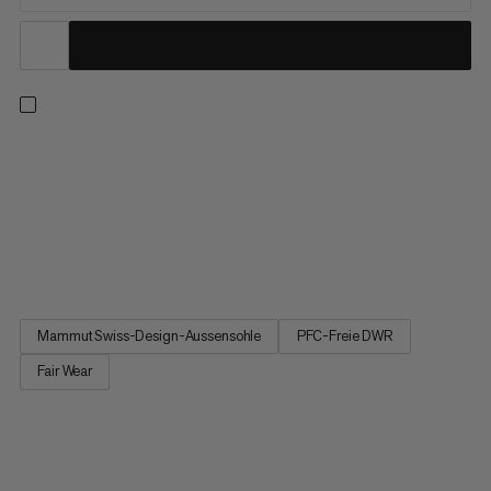
Mit diesem leichten, niedrig geschnittenen Tageswanderschuh
bist du bequem unterwegs. Die Mammut Swiss-Design-Sohle,
die zuverlässigen Grip bietet, ein hochgradig rückfedernder
Schaumstoff, die verbesserte, breitere Passform und eine
hohe Sohlenhöhe für angenehme Dämpfung machen den
Schuh zum...
Mammut Swiss-Design-Aussensohle
PFC-Freie DWR
Fair Wear