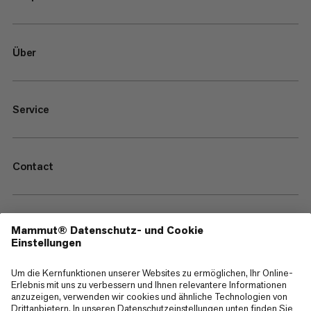
Über
Service
Contact
—