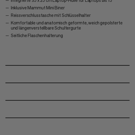
Integrierte 35 x 25 cm Laptop-Hülle für Laptops bis 15"
Inklusive Mammut Mini Biner
Reissverschlusstasche mit Schlüsselhalter
Komfortable und anatomisch geformte, weich gepolsterte
und längenverstellbare Schultergurte
Seitliche Flaschenhalterung