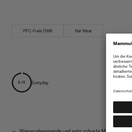
Wenn es abends noch in die Kletterhall
und eine Tape-Rolle Platz.
PFC-Freie DWR
Fair Wear
Everyday
6/6
Wasserabweisende und sehr robuste Materialien