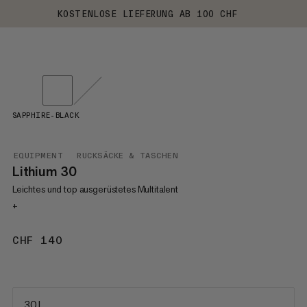
KOSTENLOSE LIEFERUNG AB 100 CHF
SAPPHIRE-BLACK
EQUIPMENT
RUCKSÄCKE & TASCHEN
Lithium 30
Leichtes und top ausgerüstetes Multitalent
+
CHF 140
CHF 140
30 L