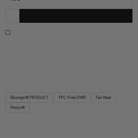
Du bist auf entspannten Wanderungen genauso zu Hause wie
auf anspruchsvollen Touren. Der Lithium 30 auch. Hergestellt
ist er mehrheitlich aus recycelten Materialien, die dauerhaft
wasserabweisende Imprägnierung ist PFC-frei. Hohen
Tragekomfort geniesst du dank besonders leichter und
atmungsaktiver...
Bluesign® PRODUCT
PFC-Freie DWR
Fair Wear
Recycelt