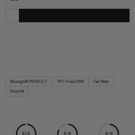
Du bist auf entspannten Wanderungen genauso zu Hause wie
auf anspruchsvollen Touren. Der Lithium 25 Women auch.
Hergestellt ist er mehrheitlich aus recycelten Materialien, die
dauerhaft wasserabweisende Imprägnierung ist PFC-frei. Das
Tragesystem und die Schulterträger sind speziell auf die...
Bluesign® PRODUCT
PFC-Freie DWR
Fair Wear
Recycelt
6/6
5/6
4/6