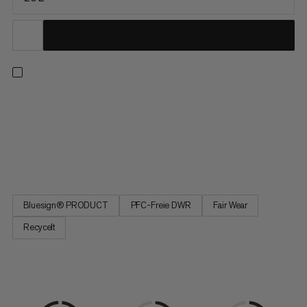
Du schaltest beim Wandern gerne einen Gang höher. Dazu
brauchst du leichte und kompakte Ausrüstung. Der Lithium 20
Women ist mehrheitlich aus recycelten Materialien hergestellt,
die dauerhaft wasserabweisende Imprägnierung ist PFC-frei.
Das Tragesystem und die Schulterträger sind speziell auf die...
Bluesign® PRODUCT
PFC-Freie DWR
Fair Wear
Recycelt