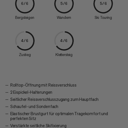
6/6
5/6
5/6
Bergsteigen
Wandern
Ski Touring
4/6
4/6
Zustieg
Klettersteig
Rolltop-Öffnung mit Reissverschluss
2 Eispickel-Halterungen
Seitlicher Reissverschlusszugang zum Hauptfach
Schaufel- und Sondenfach
Elastischer Brustgurt für optimalen Tragekomfort und
perfekten Sitz
Verstärkte seitliche Skifixierung