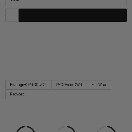
Das Leichtgewicht aus extrem robusten, vorwiegend
recycelten Materialien eignet sich ideal zum Bergsteigen,
Klettern oder Skitouren. In Zusammenarbeit mit den Profi-
Alpinisten Stephan Siegrist und Nico Hojac haben wir den
wasserabweisenden Allrounder perfektioniert und mit schnell
zugänglichen...
Bluesign® PRODUCT
PFC-Freie DWR
Fair Wear
Recycelt