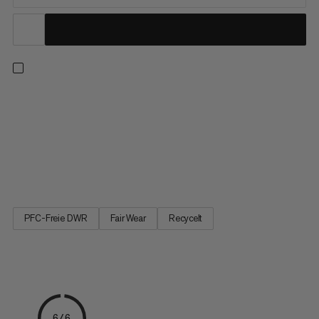
Gehe selbstbewusst an deine Grenzen – selbst auf Highballs.
Diese mittelgrosse Bouldermatte glänzt dank dreilagigem
europäischem Qualitätsschaumstoff mit hervorragender
Dämpfung. Die Oberseite aus 900-Denier-Polyester besteht
zu 100 % aus recycelten Materialien, wovon ein Teil aus
Kleiderfabriken...
PFC-Freie DWR
Fair Wear
Recycelt
6/6