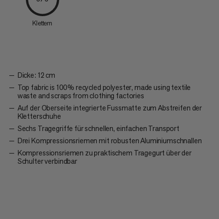
Klettern
Dicke: 12 cm
Top fabric is 100% recycled polyester, made using textile
waste and scraps from clothing factories
Auf der Oberseite integrierte Fussmatte zum Abstreifen der
Kletterschuhe
Sechs Tragegriffe für schnellen, einfachen Transport
Drei Kompressionsriemen mit robusten Aluminiumschnallen
Kompressionsriemen zu praktischem Tragegurt über der
Schulter verbindbar