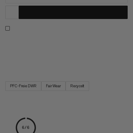
Gehe selbstbewusst an deine Grenzen. Diese Bouldermatte
glänzt dank zweilagigem europäischem Qualitätsschaumstoff
mit hervorragender Dämpfung. Die Oberseite aus 900-Denier-
Polyester besteht zu 100 % aus recycelten Materialien, wovon
ein Teil aus Kleiderfabriken stammt, und ist äusserst...
PFC-Freie DWR
Fair Wear
Recycelt
6/6