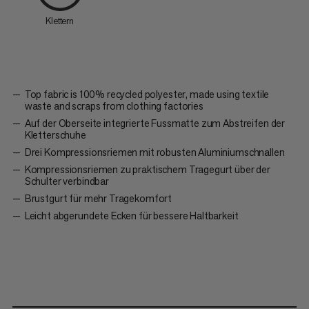
Klettern
Top fabric is 100% recycled polyester, made using textile
waste and scraps from clothing factories
Auf der Oberseite integrierte Fussmatte zum Abstreifen der
Kletterschuhe
Drei Kompressionsriemen mit robusten Aluminiumschnallen
Kompressionsriemen zu praktischem Tragegurt über der
Schulter verbindbar
Brustgurt für mehr Tragekomfort
Leicht abgerundete Ecken für bessere Haltbarkeit