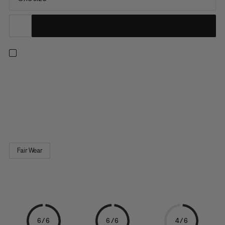
Verantwortungsvoll und exklusiv zugleich. We Care Chalk Bags
werden aus den Resten hochwertiger Stoffe gefertigt, die bei
der Herstellung anderer Produkte anfallen. Natürlich überzeugt
der Magnesiabeutel mit bewährter Mammut Qualität. Die
formstabile Öffnung bietet einfachen Zugriff auf den Chalk,...
Fair Wear
6/6
6/6
4/6