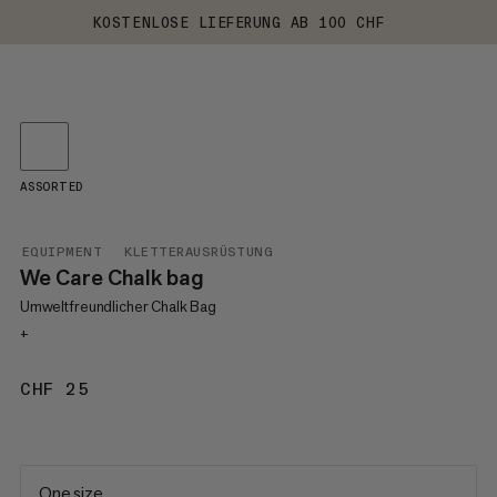
KOSTENLOSE LIEFERUNG AB 100 CHF
ASSORTED
EQUIPMENT
KLETTERAUSRÜSTUNG
We Care Chalk bag
Umweltfreundlicher Chalk Bag
+
CHF 25
CHF 25
One size