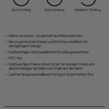
Gym Climbing
Sport Climbing
Multipitch Climbing
Waste no waste - hergestellt aus Materialresten
Nur in gemischten Farben und Stoffen erhältlich mit
einzigartigem Design
Hochwertiger und staubdichter Kordelzugverschluss
PFC-frei
Hochwertiges Fleece-Innenfutter für weniger Staub und
gleichmässiges Verteilen von Chalk auf der Hand
Leichter längenverstellbarer Hüftgurt für perfekten Sitz