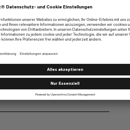
nborsten
ck verwendbar