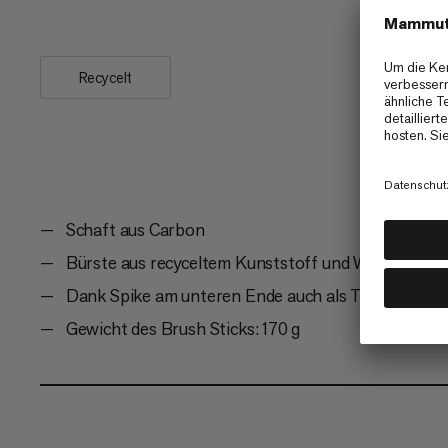
Schaft eine einfache...
Recycelt
Schaft aus Carbon
Bürste aus recyceltem Kunststoff und Wildschwei
Dank Spike am unteren Ende auch als Trekkingsto
Gewicht des Brush Sticks: 170 g