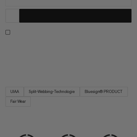
Die Neuauflage unseres beliebten Allrounders setzt auf
Leichtigkeit: Die primären Materialschlaufen sind verstärkt,
wodurch sie sich besonders leicht clippen lassen. Die hinteren
sind weich, wodurch sie besonders leicht sind. Zusammen mit
den zwei Ice Clipper Slots bietet dir dieser Gurt ausreichend...
UIAA
Split-Webbing-Technologie
Bluesign® PRODUCT
Fair Wear